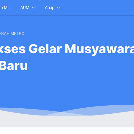
an Misi
AUM
Arsip
ERAH METRO
kses Gelar Musyawara
Baru