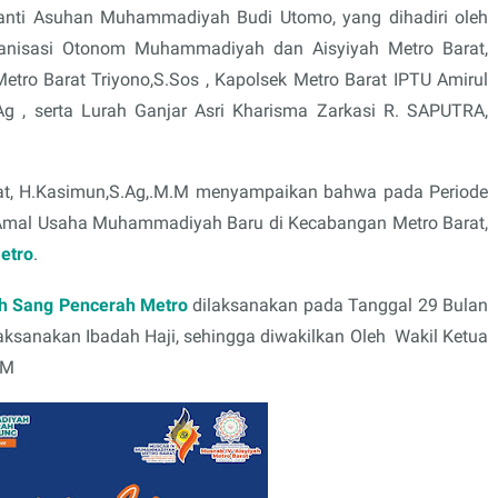
anti Asuhan Muhammadiyah Budi Utomo, yang dihadiri oleh
ganisasi Otonom Muhammadiyah dan Aisyiyah Metro Barat,
tro Barat Triyono,S.Sos , Kapolsek Metro Barat IPTU Amirul
 , serta Lurah Ganjar Asri Kharisma Zarkasi R. SAPUTRA,
rat, H.Kasimun,S.Ag,.M.M menyampaikan bahwa pada Periode
n Amal Usaha Muhammadiyah Baru di Kecabangan Metro Barat,
etro
.
 Sang Pencerah Metro
dilaksanakan pada Tanggal 29 Bulan
laksanakan Ibadah Haji, sehingga diwakilkan Oleh Wakil Ketua
.M