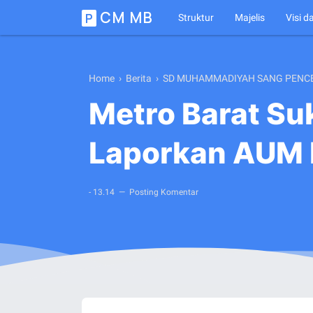
CM MB
P
Struktur
Majelis
Visi d
Home
›
Berita
›
SD MUHAMMADIYAH SANG PENC
Metro Barat Su
Laporkan AUM 
-
13.14
Posting Komentar