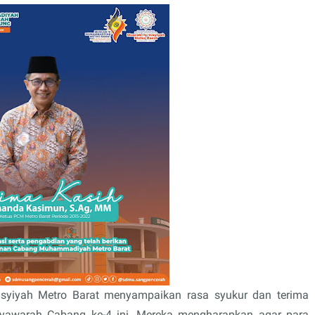
yiyah Metro Barat menyampaikan rasa syukur dan terima
syawarah Cabang ke-4 ini. Mereka mengharapkan agar para