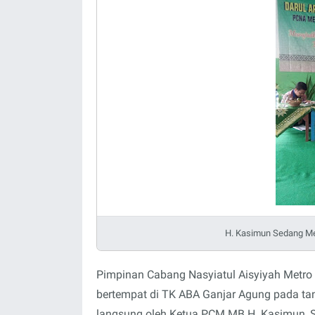
H. Kasimun Sedang M
Pimpinan Cabang Nasyiatul Aisyiyah Metro B
bertempat di TK ABA Ganjar Agung pada ta
langsung oleh Ketua PCM MB H. Kasimun, S.