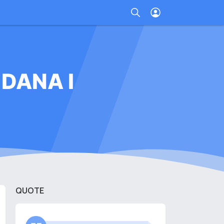
 DANA I
QUOTE