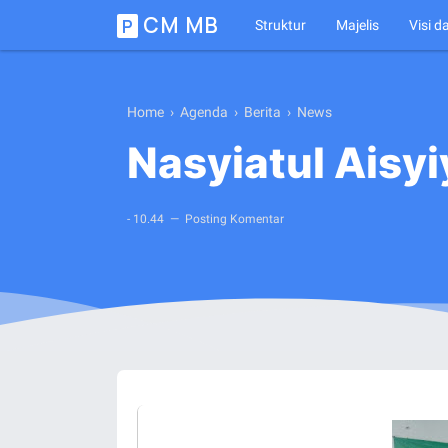
CM MB
P
Struktur
Majelis
Visi d
Home
›
Agenda
›
Berita
›
News
Nasyiatul Aisyi
-
10.44
Posting Komentar