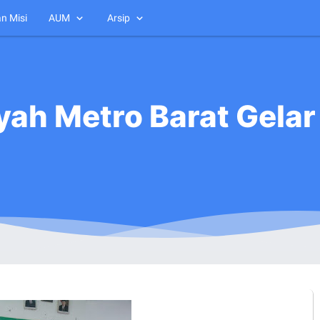
an Misi
AUM
Arsip
yah Metro Barat Gelar